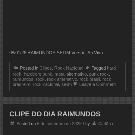
08/01/26 RAIMUNDOS SELIM Versão: Ao Vivo
Posted in
Clipes
,
Rock Nacional
Tagged
hard
rock
,
hardcore punk
,
metal alternativo
,
punk rock
,
raimundos
,
rock
,
rock alternativo
,
rock brasil
,
rock
on
brasileiro
,
rock nacional
,
selim
Leave a Comment
CLIPE
DO
DIA
RAIMUN
CLIPE DO DIA RAIMUNDOS
Posted on
6 de setembro de 2025
/
by
Carlão
/