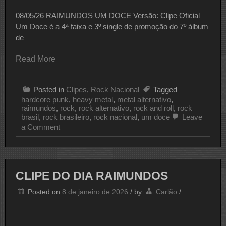
08/05/26 RAIMUNDOS UM DOCE Versão: Clipe Oficial
Um Doce é a 4ª faixa e 3º single de promoção do 7º álbum
de
Read More
Posted in
Clipes
,
Rock Nacional
Tagged
hardcore punk
,
heavy metal
,
metal alternativo
,
raimundos
,
rock
,
rock alternativo
,
rock and roll
,
rock
brasil
,
rock brasileiro
,
rock nacional
,
um doce
Leave
on
a Comment
CLIPE
DO
DIA
RAIMUNDOS
CLIPE DO DIA RAIMUNDOS
Posted on
8 de janeiro de 2026
/
by
Carlão
/