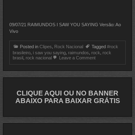
09/07/21 RAIMUNDOS I SAW YOU SAYING Versão: Ao
Vivo
Posted in
Clipes
,
Rock Nacional
Tagged
#rock
brasileiro
,
i saw you saying
,
raimundos
,
rock
,
rock
on
brasil
,
rock nacional
Leave a Comment
CLIPE
DO
DIA
CLIQUE AQUI OU NO BANNER
ABAIXO PARA BAIXAR GRÁTIS