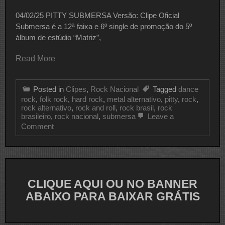
04/02/25 PITTY SUBMERSA Versão: Clipe Oficial
Submersa é a 12ª faixa e 6º single de promoção do 5º
álbum de estúdio “Matriz”,
Read More
Posted in
Clipes
,
Rock Nacional
Tagged
dance
rock
,
folk rock
,
hard rock
,
metal alternativo
,
pitty
,
rock
,
rock alternativo
,
rock and roll
,
rock brasil
,
rock
brasileiro
,
rock nacional
,
submersa
Leave a
on
Comment
CLIPE
DO
DIA
PITTY
CLIQUE AQUI OU NO BANNER
ABAIXO PARA BAIXAR GRÁTIS