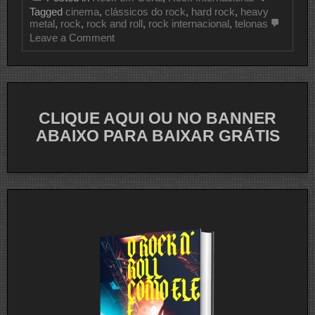
Tagged
cinema
,
clássicos do rock
,
hard rock
,
heavy
metal
,
rock
,
rock and roll
,
rock internacional
,
telonas
on
Leave a Comment
7
Clássicos
Do
Rock
Que
Vieram
CLIQUE AQUI OU NO BANNER
Das
Telonas
ABAIXO PARA BAIXAR GRÁTIS