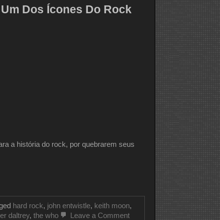
WHO
ho Um Dos Ícones Do Rock
ra a história do rock, por quebrarem seus
gged
hard rock
,
john entwistle
,
keith moon
,
on
er daltrey
,
the who
Leave a Comment