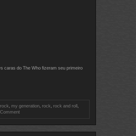
caras do The Who fizeram seu primeiro
 rock
,
my generation
,
rock
,
rock and roll
,
on
 Comment
CLIPE
DO
DIA
THE