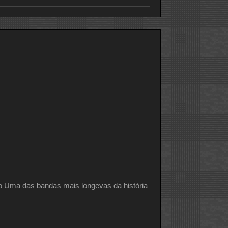
A
História
E
Trajetória
Do
The
Who
Um
Dos
Ícones
Do
Rock
ma das bandas mais longevas da história