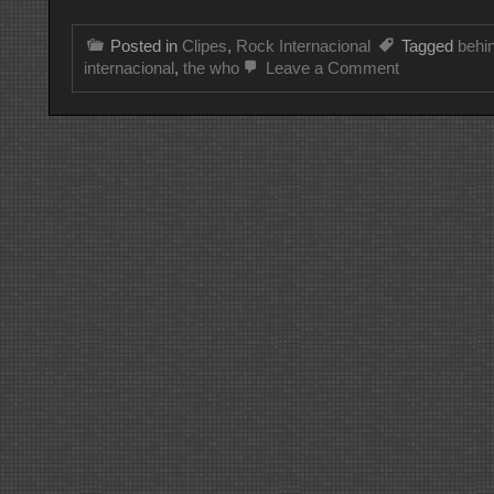
Posted in
Clipes
,
Rock Internacional
Tagged
behi
on
internacional
,
the who
Leave a Comment
CLIPE
DO
DIA
THE
WHO