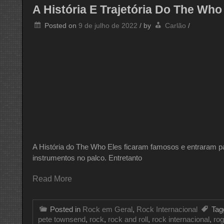
A História E Trajetória Do The W
Posted on
9 de julho de 2022
/
by
Carlão
/
A História do The Who Eles ficaram famosos e entraram pa
instrumentos no palco. Entretanto
Read More
Posted in
Rock em Geral
,
Rock Internacional
Ta
pete townsend
,
rock
,
rock and roll
,
rock internacional
,
rog