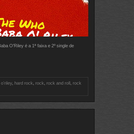
a O’Riley é a 1ª faixa e 2º single de
o'riley
,
hard rock
,
rock
,
rock and roll
,
rock