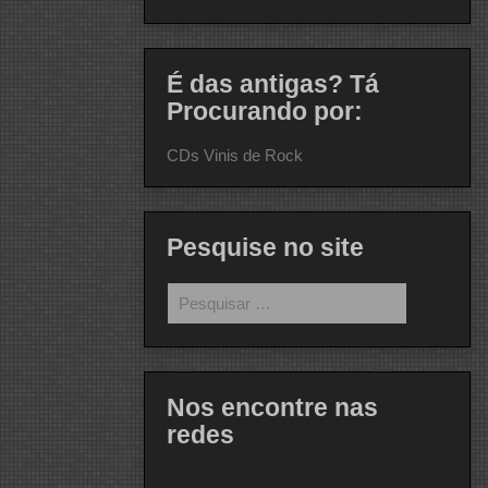
É das antigas? Tá
Procurando por:
CDs Vinis de Rock
Pesquise no site
Pesquisar
por:
Nos encontre nas
redes