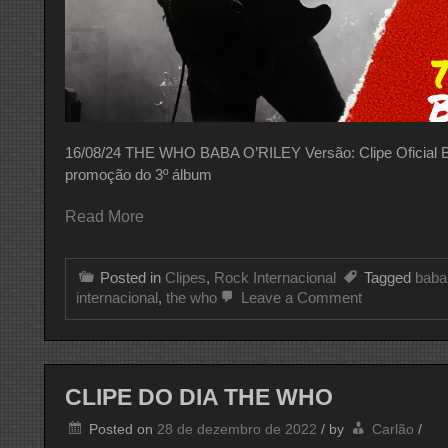
16/08/24 THE WHO BABA O’RILEY Versão: Clipe Oficial Bab
promoção do 3º álbum
Read More
Posted in
Clipes
,
Rock Internacional
Tagged
baba 
on
internacional
,
the who
Leave a Comment
CLIPE
DO
DIA
THE
WHO
CLIPE DO DIA THE WHO
Posted on
28 de dezembro de 2022
/
by
Carlão
/