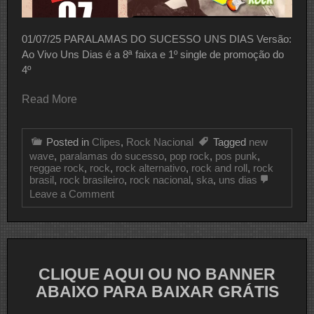
01/07/25 PARALAMAS DO SUCESSO UNS DIAS Versão:
Ao Vivo Uns Dias é a 8ª faixa e 1º single de promoção do
4º
Read More
Posted in
Clipes
,
Rock Nacional
Tagged
new
wave
,
paralamas do sucesso
,
pop rock
,
pos punk
,
reggae rock
,
rock
,
rock alternativo
,
rock and roll
,
rock
brasil
,
rock brasileiro
,
rock nacional
,
ska
,
uns dias
on
Leave a Comment
CLIPE
DO
DIA
PARALAMAS
DO
SUCESSO
CLIQUE AQUI OU NO BANNER
ABAIXO PARA BAIXAR GRÁTIS