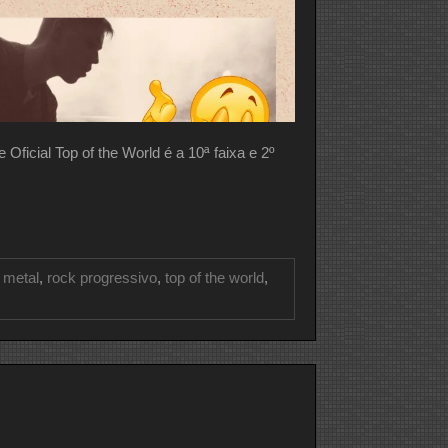
ial Top of the World é a 10ª faixa e 2º
 metal
,
rock progressivo
,
top of the world
,