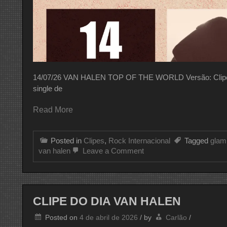
14/07/26 VAN HALEN TOP OF THE WORLD Versão: Clipe Ofic
single de
Read More
Posted in
Clipes
,
Rock Internacional
Tagged
glam
on
van halen
Leave a Comment
CLIPE
DO
DIA
VAN
HALEN
CLIPE DO DIA VAN HALEN
Posted on
4 de abril de 2026
/
by
Carlão
/