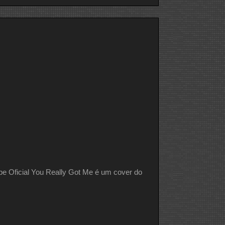
DO
DIA
VAN
HALEN
Oficial You Really Got Me é um cover do