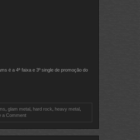
 é a 4ª faixa e 3º single de promoção do
ams
,
glam metal
,
hard rock
,
heavy metal
,
on
e a Comment
CLIPE
DO
DIA
VAN