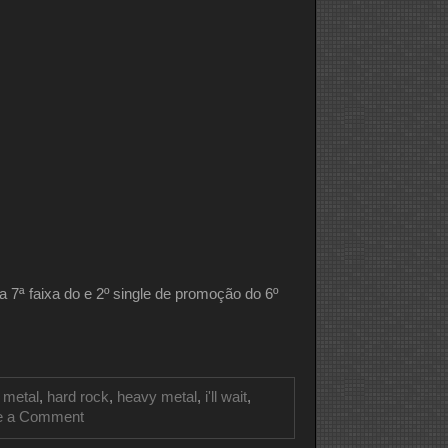
HALEN
a 7ª faixa do e 2º single de promoção do 6º
 metal
,
hard rock
,
heavy metal
,
i'll wait
,
on
e a Comment
CLIPE