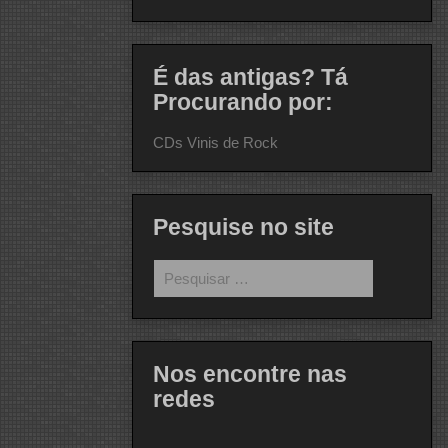
É das antigas? Tá
Procurando por:
CDs Vinis de Rock
Pesquise no site
Pesquisar
por:
Nos encontre nas
redes