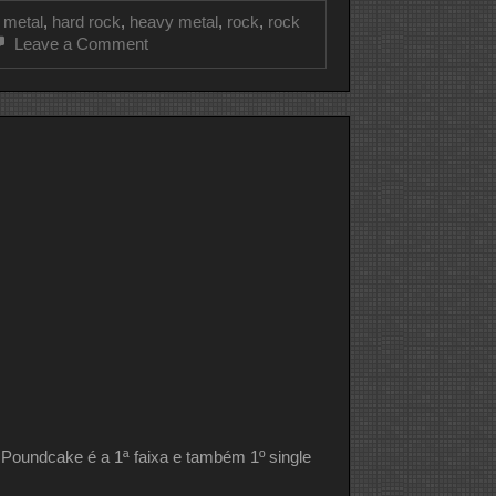
 metal
,
hard rock
,
heavy metal
,
rock
,
rock
on
Leave a Comment
CLIPE
DO
DIA
VAN
HALEN
undcake é a 1ª faixa e também 1º single