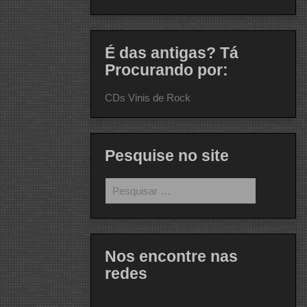
É das antigas? Tá
Procurando por:
CDs Vinis de Rock
Pesquise no site
Pesquisar
por:
Nos encontre nas
redes