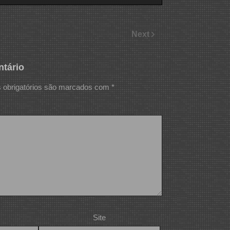
Next
tário
obrigatórios são marcados com
*
Site