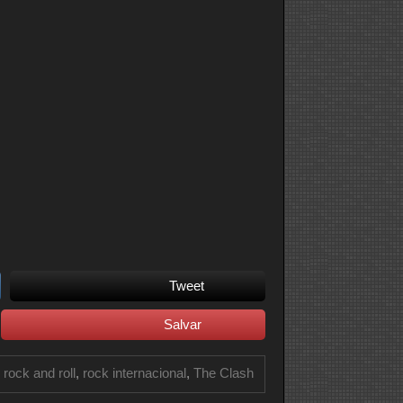
Tweet
Salvar
,
rock and roll
,
rock internacional
,
The Clash