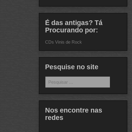
É das antigas? Tá
Procurando por:
CDs Vinis de Rock
Pesquise no site
Pesquisar
por:
Nos encontre nas
redes