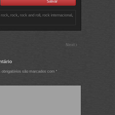
Salvar
 rock
,
rock
,
rock and roll
,
rock internacional
,
Next
tário
obrigatórios são marcados com
*