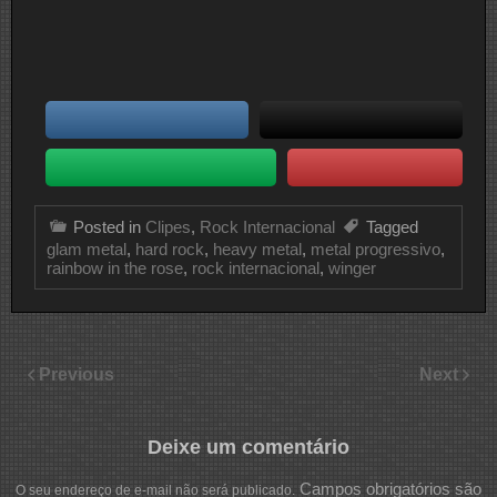
Posted in
Clipes
,
Rock Internacional
Tagged
glam metal
,
hard rock
,
heavy metal
,
metal progressivo
,
rainbow in the rose
,
rock internacional
,
winger
Previous
Next
Deixe um comentário
Campos obrigatórios são
O seu endereço de e-mail não será publicado.