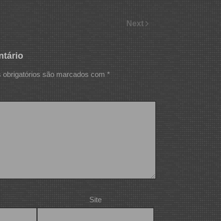
Next
tário
obrigatórios são marcados com
*
Site