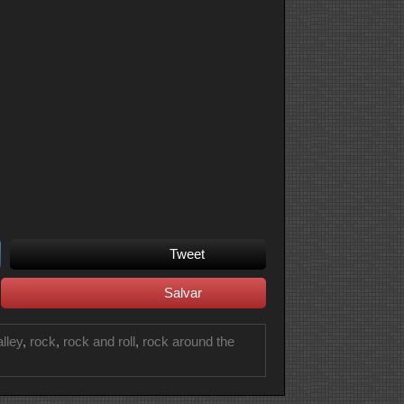
Tweet
Salvar
alley
,
rock
,
rock and roll
,
rock around the