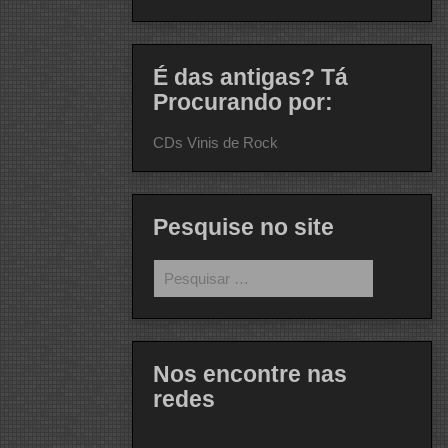
É das antigas? Tá
Procurando por:
CDs Vinis de Rock
Pesquise no site
Pesquisar
por:
Nos encontre nas
redes