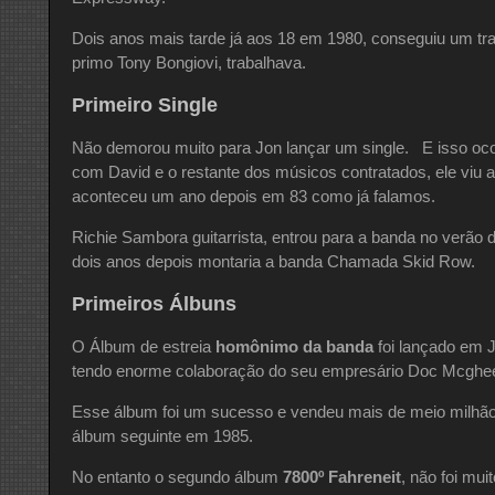
Dois anos mais tarde já aos 18 em 1980, conseguiu um tr
primo Tony Bongiovi, trabalhava.
Primeiro Single
Não demorou muito para Jon lançar um single. E isso o
com David e o restante dos músicos contratados, ele viu
aconteceu um ano depois em 83 como já falamos.
Richie Sambora guitarrista, entrou para a banda no verão
dois anos depois montaria a banda Chamada Skid Row.
Primeiros Álbuns
O Álbum de estreia
homônimo da banda
foi lançado em 
tendo enorme colaboração do seu empresário Doc Mcghe
Esse álbum foi um sucesso e vendeu mais de meio milhão
álbum seguinte em 1985.
No entanto o segundo álbum
7800º Fahreneit
, não foi mui