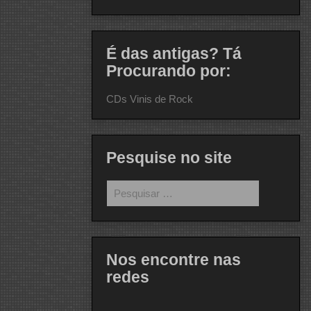
É das antigas? Tá
Procurando por:
CDs Vinis de Rock
Pesquise no site
Pesquisar
por:
Nos encontre nas
redes