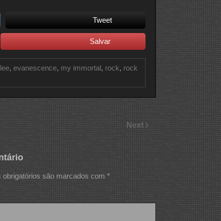
Tweet
Salvar
lee
,
evanescence
,
my immortal
,
rock
,
rock
Next
tário
obrigatórios são marcados com
*