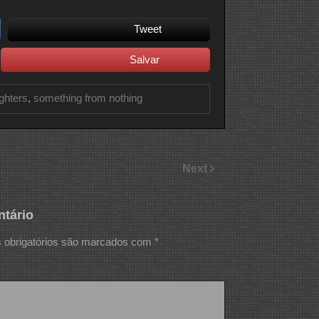
Tweet
Salvar
ighters
,
something from nothing
Next
tário
obrigatórios são marcados com
*