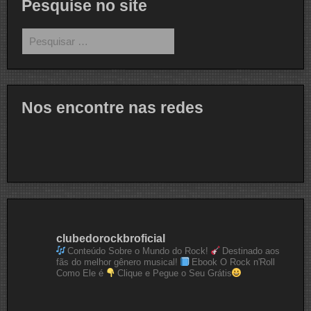
Pesquise no site
Pesquisar
por:
Nos encontre nas redes
clubedorockbroficial
Conteúdo Sobre o Mundo do Rock!
Destinado aos
fãs do melhor gênero musical!
Ebook O Rock n'Roll
Como Ele é
Clique e Pegue o Seu Grátis