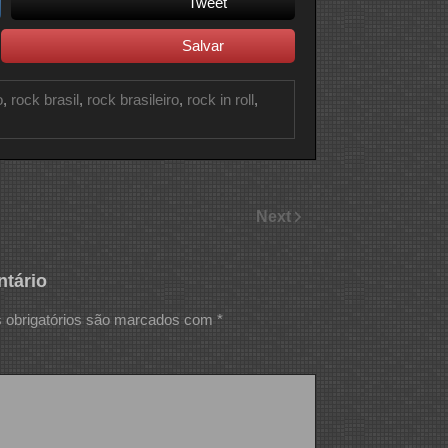
Tweet
Salvar
o
,
rock brasil
,
rock brasileiro
,
rock in roll
,
Next
tário
obrigatórios são marcados com
*