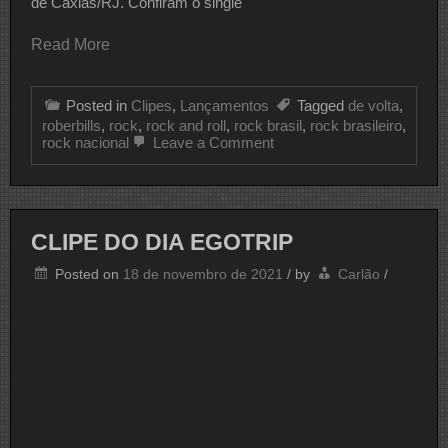
de Caxias/RJ. Confiram o single
Read More
Posted in
Clipes
,
Lançamentos
Tagged
de volta
,
roberbills
,
rock
,
rock and roll
,
rock brasil
,
rock brasileiro
,
on
rock nacional
Leave a Comment
LANÇAMENTO
ROBERBILLS
CLIPE DO DIA EGOTRIP
Posted on
18 de novembro de 2021
/
by
Carlão
/