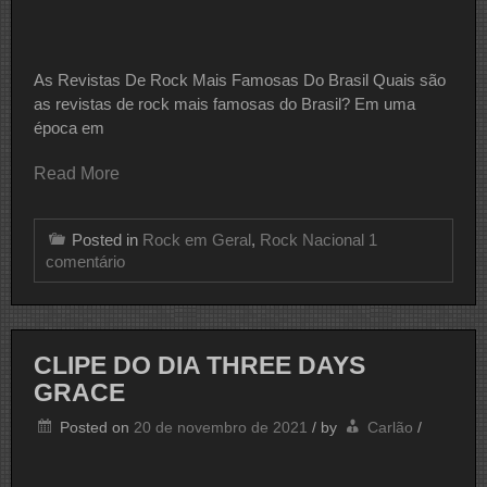
As Revistas De Rock Mais Famosas Do Brasil Quais são
as revistas de rock mais famosas do Brasil? Em uma
época em
Read More
Posted in
Rock em Geral
,
Rock Nacional
1
em
comentário
As
Revistas
De
Rock
Mais
CLIPE DO DIA THREE DAYS
Famosas
GRACE
Do
Brasil
Posted on
20 de novembro de 2021
/
by
Carlão
/