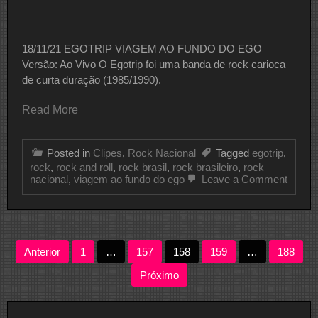
18/11/21 EGOTRIP VIAGEM AO FUNDO DO EGO
Versão: Ao Vivo O Egotrip foi uma banda de rock carioca
de curta duração (1985/1990).
Read More
Posted in
Clipes
,
Rock Nacional
Tagged
egotrip
,
rock
,
rock and roll
,
rock brasil
,
rock brasileiro
,
rock
on
nacional
,
viagem ao fundo do ego
Leave a Comment
CLIPE
DO
DIA
EGOT
Paginação
Anterior
1
…
157
158
159
…
188
de
Próximo
posts