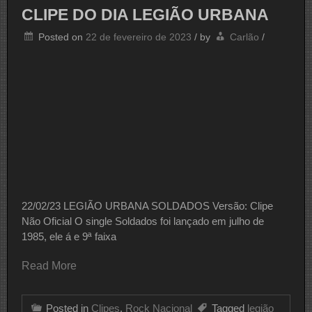
Bandas
CLIPE DO DIA LEGIÃO URBANA
Mais
Importantes
Posted on
22 de fevereiro de 2023
/
by
Carlão
/
Do
Cenário
Nacional
22/02/23 LEGIÃO URBANA SOLDADOS Versão: Clipe
Não Oficial O single Soldados foi lançado em julho de
1985, ele á e 9ª faixa
Read More
Posted in
Clipes
,
Rock Nacional
Tagged
legião