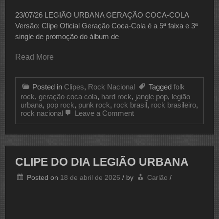
23/07/26 LEGIÃO URBANA GERAÇÃO COCA-COLA
Versão: Clipe Oficial Geração Coca-Cola é a 5ª faixa e 3ª
single de promoção do álbum de
Read More
Posted in
Clipes
,
Rock Nacional
Tagged
folk
rock
,
geração coca cola
,
hard rock
,
jangle pop
,
legião
urbana
,
pop rock
,
punk rock
,
rock brasil
,
rock brasileiro
,
on
rock nacional
Leave a Comment
CLIPE
DO
DIA
LEGIÃO
URBANA
CLIPE DO DIA LEGIÃO URBANA
Posted on
18 de abril de 2026
/
by
Carlão
/