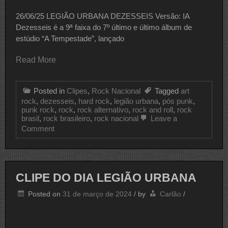
26/06/25 LEGIÃO URBANA DEZESSEIS Versão: IA
Dezesseis é a 9ª faixa do 7º último e último álbum de
estúdio “A Tempestade”, lançado
Read More
Posted in
Clipes
,
Rock Nacional
Tagged
art
rock
,
dezesseis
,
hard rock
,
legião urbana
,
pós punk
,
punk rock
,
rock
,
rock alternativo
,
rock and roll
,
rock
brasil
,
rock brasileiro
,
rock nacional
Leave a
on
Comment
CLIPE
DO
DIA
LEGIÃO
URBANA
CLIPE DO DIA LEGIÃO URBANA
Posted on
31 de março de 2024
/
by
Carlão
/