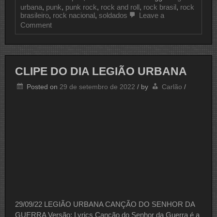
urbana
,
punk
,
punk rock
,
rock and roll
,
rock brasil
,
rock
brasileiro
,
rock nacional
,
soldados
Leave a
on
Comment
CLIPE
DO
DIA
LEGIÃO
URBANA
CLIPE DO DIA LEGIÃO URBANA
Posted on
29 de setembro de 2022
/
by
Carlão
/
29/09/22 LEGIÃO URBANA CANÇÃO DO SENHOR DA
GUERRA Versão: Lyrics Canção do Senhor da Guerra é a