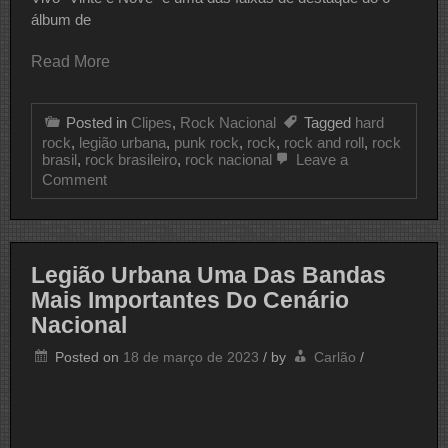
álbum de
Read More
Posted in
Clipes
,
Rock Nacional
Tagged
hard
rock
,
legião urbana
,
punk rock
,
rock
,
rock and roll
,
rock
brasil
,
rock brasileiro
,
rock nacional
Leave a
on
Comment
CLIPE
DO
DIA
LEGIÃO
URBANA
Legião Urbana Uma Das Bandas
Mais Importantes Do Cenário
Nacional
Posted on
18 de março de 2023
/
by
Carlão
/