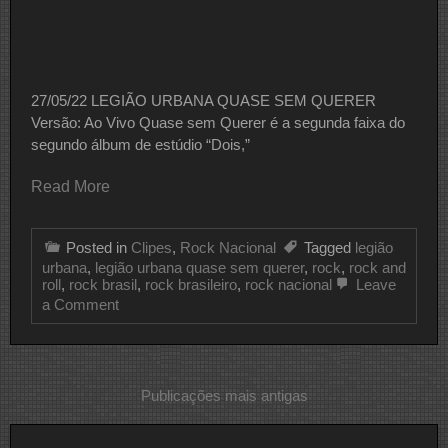
27/05/22 LEGIÃO URBANA QUASE SEM QUERER
Versão: Ao Vivo Quase sem Querer é a segunda faixa do
segundo álbum de estúdio “Dois,”
Read More
Posted in
Clipes
,
Rock Nacional
Tagged
legião
urbana
,
legião urbana quase sem querer
,
rock
,
rock and
roll
,
rock brasil
,
rock brasileiro
,
rock nacional
Leave
on
a Comment
CLIPE
DO
DIA
LEGIÃO
URBANA
Navegação
Publicações mais antigas
por