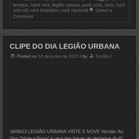
tempos
,
hard rock
,
legião urbana
,
punk rock
,
rock
,
rock
and roll
,
rock brasileiro
,
rock nacional
Leave a
on
Comment
CLIPE
DO
DIA
LEGIÃO
URBANA
CLIPE DO DIA LEGIÃO URBANA
Posted on
18 de junho de 2023
/
by
Carlão
/
18/06/23 LEGIÃO URBANA VINTE E NOVE Versão: Ao
Vivo “Vinte e Nove” é uma das faixas de destaque do 6º