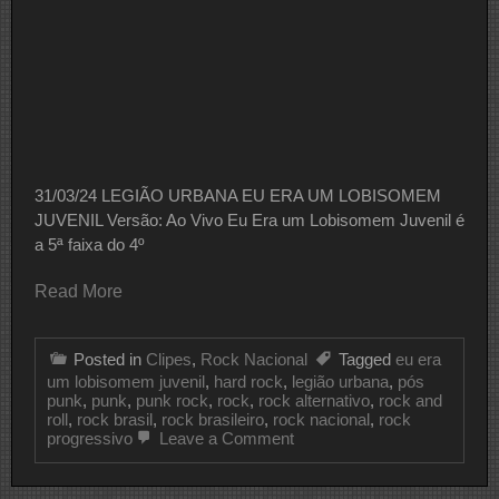
31/03/24 LEGIÃO URBANA EU ERA UM LOBISOMEM
JUVENIL Versão: Ao Vivo Eu Era um Lobisomem Juvenil é
a 5ª faixa do 4º
Read More
Posted in
Clipes
,
Rock Nacional
Tagged
eu era
um lobisomem juvenil
,
hard rock
,
legião urbana
,
pós
punk
,
punk
,
punk rock
,
rock
,
rock alternativo
,
rock and
roll
,
rock brasil
,
rock brasileiro
,
rock nacional
,
rock
on
progressivo
Leave a Comment
CLIPE
DO
DIA