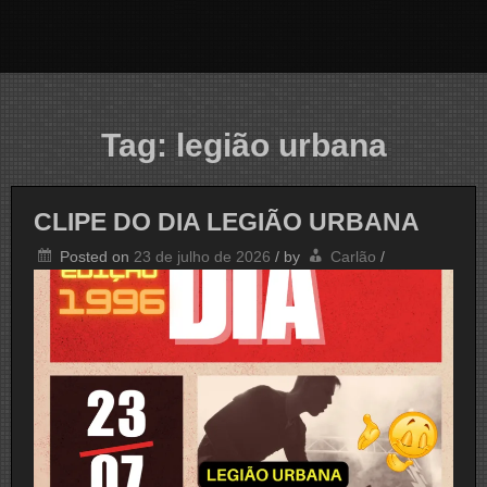
Tag:
legião urbana
CLIPE DO DIA LEGIÃO URBANA
Posted on
23 de julho de 2026
/
by
Carlão
/