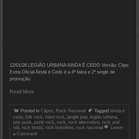
12/01/26 LEGIÃO URBANA AINDA É CEDO Versão: Clipe
Extra Oficial Ainda é Cedo é a 4ª faixa e 2º single de
promoção
Read More
Posted in
Clipes
,
Rock Nacional
Tagged
ainda é
cedo
,
folk rock
,
hard rock
,
jangle pop
,
legião urbana
,
pós punk
,
punk rock
,
rock
,
rock alternativo
,
rock and
roll
,
rock brasil
,
rock brasileiro
,
rock nacional
Leave
on
a Comment
CLIPE