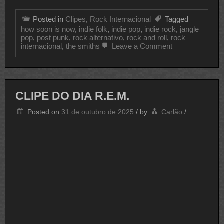
Posted in
Clipes
,
Rock Internacional
Tagged
how soon is now
,
indie folk
,
indie pop
,
indie rock
,
jangle
pop
,
post punk
,
rock alternativo
,
rock and roll
,
rock
on
internacional
,
the smiths
Leave a Comment
CLIPE
DO
DIA
THE
SMITHS
CLIPE DO DIA R.E.M.
Posted on
31 de outubro de 2025
/
by
Carlão
/