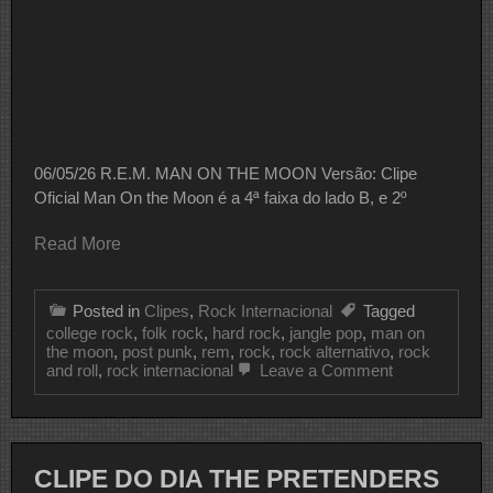
06/05/26 R.E.M. MAN ON THE MOON Versão: Clipe
Oficial Man On the Moon é a 4ª faixa do lado B, e 2º
Read More
Posted in
Clipes
,
Rock Internacional
Tagged
college rock
,
folk rock
,
hard rock
,
jangle pop
,
man on
the moon
,
post punk
,
rem
,
rock
,
rock alternativo
,
rock
on
and roll
,
rock internacional
Leave a Comment
CLIPE
DO
DIA
R.E.M.
CLIPE DO DIA THE PRETENDERS