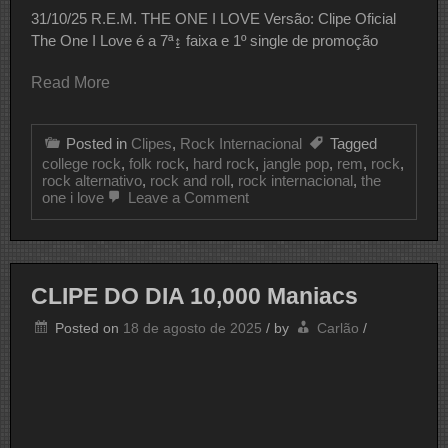
31/10/25 R.E.M. THE ONE I LOVE Versão: Clipe Oficial
The One I Love é a 7ª↨ faixa e 1º single de promoção
Read More
Posted in
Clipes
,
Rock Internacional
Tagged
college rock
,
folk rock
,
hard rock
,
jangle pop
,
rem
,
rock
,
rock alternativo
,
rock and roll
,
rock internacional
,
the
on
one i love
Leave a Comment
CLIPE
DO
DIA
R.E.M.
CLIPE DO DIA 10,000 Maniacs
Posted on
18 de agosto de 2025
/
by
Carlão
/