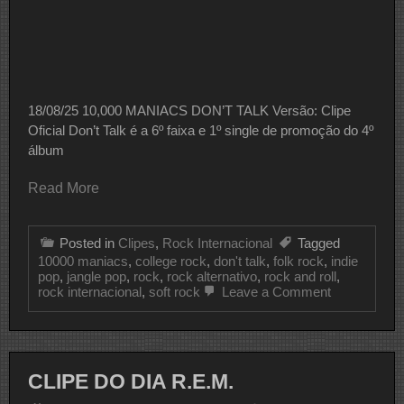
18/08/25 10,000 MANIACS DON’T TALK Versão: Clipe
Oficial Don’t Talk é a 6º faixa e 1º single de promoção do 4º
álbum
Read More
Posted in
Clipes
,
Rock Internacional
Tagged
10000 maniacs
,
college rock
,
don't talk
,
folk rock
,
indie
pop
,
jangle pop
,
rock
,
rock alternativo
,
rock and roll
,
on
rock internacional
,
soft rock
Leave a Comment
CLIPE
DO
DIA
10,000
Maniacs
CLIPE DO DIA R.E.M.