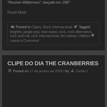
“Reunion Wilderness”, lançado em 1987
Read More
Posted in
Clipes
,
Rock Internacional
Tagged
brighter
,
jangle pop
,
new wave
,
rock
,
rock alternativo
,
rock and roll
,
rock internacional
,
the railway children
on
Leave a Comment
CLIPE
DO
DIA
THE
RAILWAY
CLIPE DO DIA THE CRANBERRIES
CHILDREN
Posted on
17 de janeiro de 2026
/
by
Carlão
/