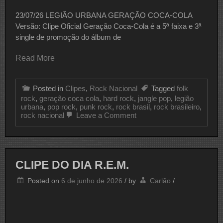
23/07/26 LEGIÃO URBANA GERAÇÃO COCA-COLA
Versão: Clipe Oficial Geração Coca-Cola é a 5ª faixa e 3ª
single de promoção do álbum de
Read More
Posted in
Clipes
,
Rock Nacional
Tagged
folk
rock
,
geração coca cola
,
hard rock
,
jangle pop
,
legião
urbana
,
pop rock
,
punk rock
,
rock brasil
,
rock brasileiro
,
on
rock nacional
Leave a Comment
CLIPE
DO
DIA
LEGIÃO
URBANA
CLIPE DO DIA R.E.M.
Posted on
6 de junho de 2026
/
by
Carlão
/