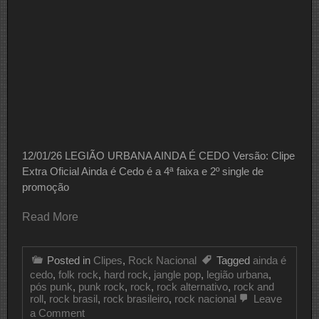
12/01/26 LEGIÃO URBANA AINDA É CEDO Versão: Clipe
Extra Oficial Ainda é Cedo é a 4ª faixa e 2º single de
promoção
Read More
Posted in
Clipes
,
Rock Nacional
Tagged
ainda é
cedo
,
folk rock
,
hard rock
,
jangle pop
,
legião urbana
,
pós punk
,
punk rock
,
rock
,
rock alternativo
,
rock and
roll
,
rock brasil
,
rock brasileiro
,
rock nacional
Leave
on
a Comment