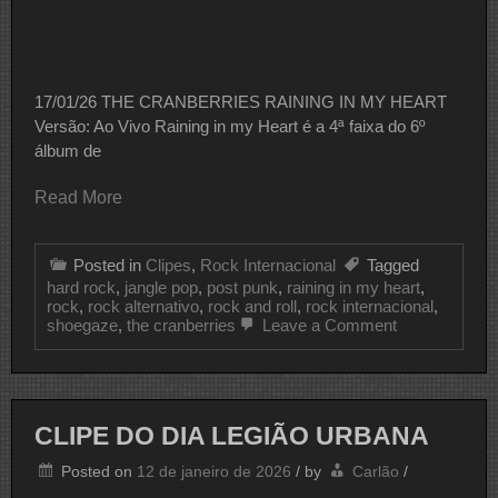
17/01/26 THE CRANBERRIES RAINING IN MY HEART
Versão: Ao Vivo Raining in my Heart é a 4ª faixa do 6º
álbum de
Read More
Posted in
Clipes
,
Rock Internacional
Tagged
hard rock
,
jangle pop
,
post punk
,
raining in my heart
,
rock
,
rock alternativo
,
rock and roll
,
rock internacional
,
on
shoegaze
,
the cranberries
Leave a Comment
CLIPE
DO
DIA
THE
CRANBERRI
CLIPE DO DIA LEGIÃO URBANA
Posted on
12 de janeiro de 2026
/
by
Carlão
/