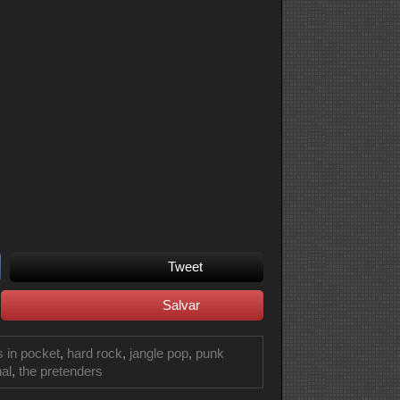
Tweet
Salvar
s in pocket
,
hard rock
,
jangle pop
,
punk
nal
,
the pretenders