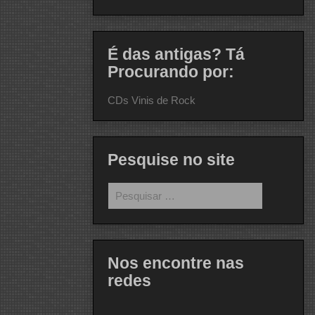
É das antigas? Tá
Procurando por:
CDs Vinis de Rock
Pesquise no site
Pesquisar
por:
Nos encontre nas
redes