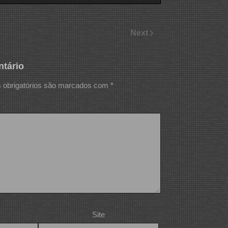
Next
tário
obrigatórios são marcados com
*
Site