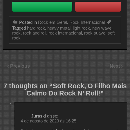
Posted in
Rock em Geral
,
Rock Internacional
Tagged
hard rock
,
heavy metal
,
light rock
,
new wave
,
rock
,
rock and roll
,
rock internacional
,
rock suave
,
soft
rock
Previous
Next
7 thoughts on “
Soft Rock, O Filho Mais
Calmo Do Rock N’ Roll!
”
Juraski
disse:
4 de agosto de 2023 às 16:25