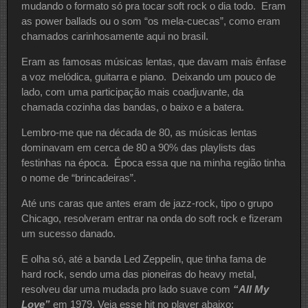
mudando o formato só pra tocar soft rock o dia todo. Eram
as power ballads ou o som “os mela-cuecas”, como eram
chamados carinhosamente aqui no brasil.
Eram as famosas músicas lentas, que davam mais ênfase
a voz melódica, guitarra e piano. Deixando um pouco de
lado, com uma participação mais coadjuvante, da
chamada cozinha das bandas, o baixo e a batera.
Lembro-me que na década de 80, as músicas lentas
dominavam em cerca de 80 a 90% das playlists das
festinhas na época. Época essa que na minha região tinha
o nome de “brincadeiras”.
Até uns caras que antes eram de jazz-rock, tipo o grupo
Chicago, resolveram entrar na onda do soft rock e fizeram
um sucesso danado.
E olha só, até a banda Led Zeppelin, que tinha fama de
hard rock, sendo uma das pioneiras do heavy metal,
resolveu dar uma mudada pro lado suave com
“All My
Love”
em 1979. Veja esse hit no player abaixo: