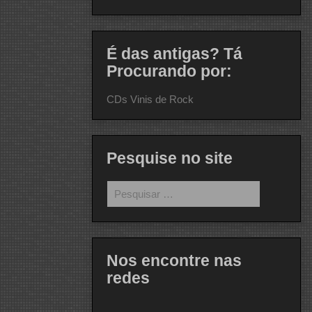
É das antigas? Tá
Procurando por:
CDs Vinis de Rock
Pesquise no site
Pesquisar
por:
Nos encontre nas
redes