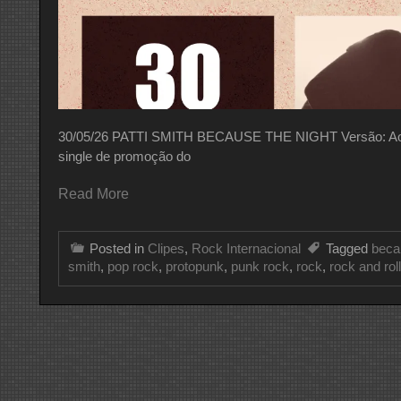
30/05/26 PATTI SMITH BECAUSE THE NIGHT Versão: Ao Vi
single de promoção do
Read More
Posted in
Clipes
,
Rock Internacional
Tagged
beca
smith
,
pop rock
,
protopunk
,
punk rock
,
rock
,
rock and roll