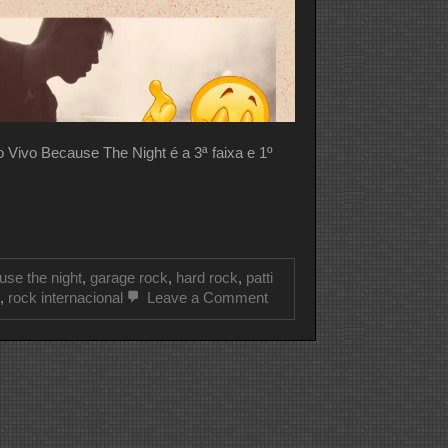
vo Because The Night é a 3ª faixa e 1º
use the night
,
garage rock
,
hard rock
,
patti
on
,
rock internacional
Leave a Comment
CLIPE
DO
DIA
PATTI
SMITH