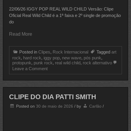
22/06/26 IGGY POP REAL WILD CHILD Versão: Clipe
Oficial Real Wild Child é a 1ª faixa e 2º single de promoção
do
Read More
Posted in
Clipes
,
Rock Internacional
Tagged
art
rock
,
hard rock
,
iggy pop
,
new wave
,
pós punk
,
protopunk
,
punk rock
,
real wild child
,
rock alternativo
on
Leave a Comment
CLIPE
DO
DIA
IGGY
POP
CLIPE DO DIA PATTI SMITH
Posted on
30 de maio de 2026
/
by
Carlão
/