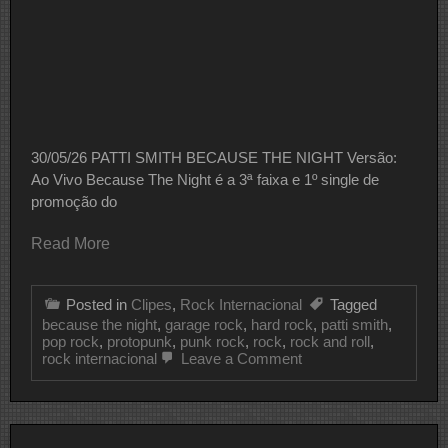
30/05/26 PATTI SMITH BECAUSE THE NIGHT Versão:
Ao Vivo Because The Night é a 3ª faixa e 1º single de
promoção do
Read More
Posted in
Clipes
,
Rock Internacional
Tagged
because the night
,
garage rock
,
hard rock
,
patti smith
,
pop rock
,
protopunk
,
punk rock
,
rock
,
rock and roll
,
on
rock internacional
Leave a Comment
CLIPE
DO
DIA
PATTI
SMITH