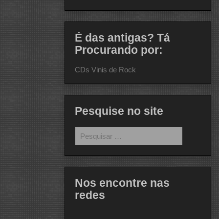
É das antigas? Tá
Procurando por:
CDs Vinis de Rock
Pesquise no site
Pesquisar
por:
Nos encontre nas
redes