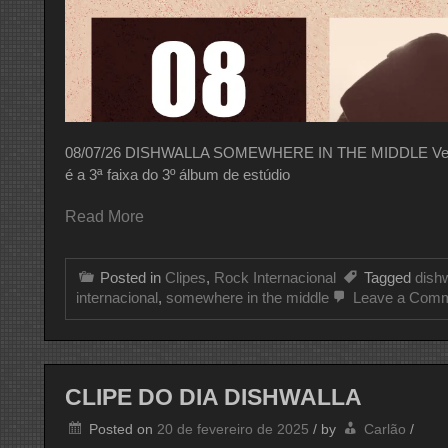
08/07/26 DISHWALLA SOMEWHERE IN THE MIDDLE Versão;
é a 3ª faixa do 3º álbum de estúdio
Read More
Posted in
Clipes
,
Rock Internacional
Tagged
dish
internacional
,
somewhere in the middle
Leave a Com
CLIPE DO DIA DISHWALLA
Posted on
20 de fevereiro de 2025
/
by
Carlão
/