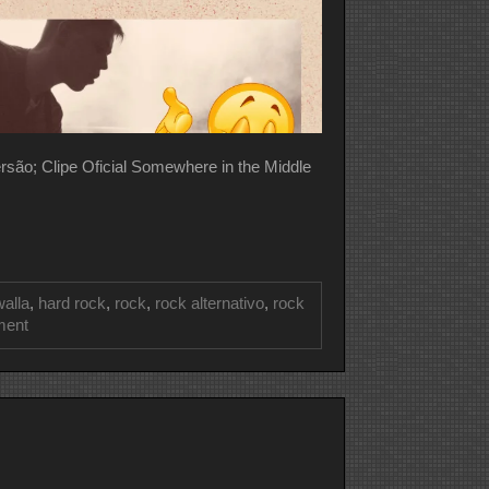
 Clipe Oficial Somewhere in the Middle
walla
,
hard rock
,
rock
,
rock alternativo
,
rock
on
ment
CLIPE
DO
DIA
DISHWALLA