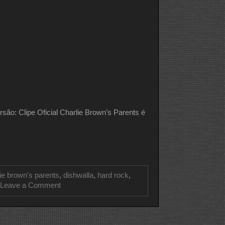
Clipe Oficial Charlie Brown’s Parents é
ie brown's parents
,
dishwalla
,
hard rock
,
on
Leave a Comment
CLIPE
DO
DIA
DISHWALLA