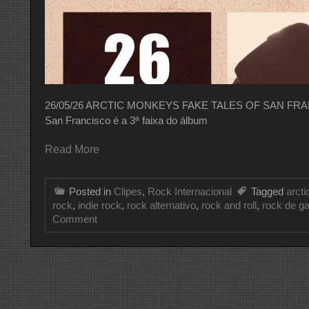
26/05/26 ARCTIC MONKEYS FAKE TALES OF SAN FRANCIS
San Francisco é a 3ª faixa do álbum
Read More
Posted in
Clipes
,
Rock Internacional
Tagged
arct
rock
,
indie rock
,
rock alternativo
,
rock and roll
,
rock de g
on
Comment
CLIPE
DO
DIA
ARCTIC
MONKEYS