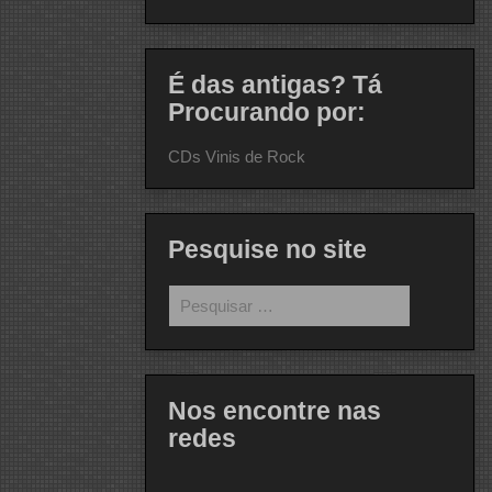
É das antigas? Tá
Procurando por:
CDs Vinis de Rock
Pesquise no site
Pesquisar
por:
Nos encontre nas
redes