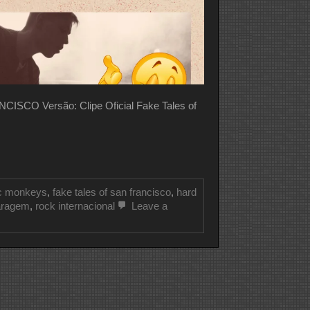
CO Versão: Clipe Oficial Fake Tales of
ic monkeys
,
fake tales of san francisco
,
hard
aragem
,
rock internacional
Leave a