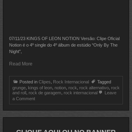
07/11/23 KINGS OF LEON NOTION Versão: Clipe Oficial
Notion é o 4º single do 4º álbum de estúdio “Only By The
Night”,
Read More
Posted in
Clipes
,
Rock Internacional
Tagged
grunge
,
kings of leon
,
notion
,
rock
,
rock alternativo
,
rock
and roll
,
rock de garagem
,
rock internacional
Leave
on
a Comment
CLIPE
DO
DIA
KINGS
OF
LEON