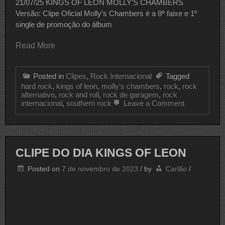
21/07/25 KINGS OF LEON MOLLY’S CHAMBERS
Versão: Clipe Oficial Molly’s Chambers é a 8ª faixe e 1º
single de promoção do álbum
Read More
Posted in
Clipes
,
Rock Internacional
Tagged
hard rock
,
kings of leon
,
molly's chambers
,
rock
,
rock
alternativo
,
rock and roll
,
rock de garagem
,
rock
on
internacional
,
southern rock
Leave a Comment
CLIPE
DO
DIA
KINGS
OF
CLIPE DO DIA KINGS OF LEON
LEON
Posted on
7 de novembro de 2023
/
by
Carlão
/