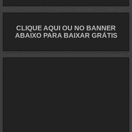
Guitarristas
Que
Não
Usam
Palhetas
CLIQUE AQUI OU NO BANNER
Para
Tocar
ABAIXO PARA BAIXAR GRÁTIS
Suas
Guitarras