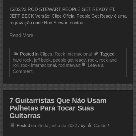
13/02/23 ROD STEWART PEOPLE GET READY FT.
JEFF BECK Versão: Clipe Oficial People Get Ready é uma
regravação onde Rod Stewart contou
Read More
Posted in
Clipes
,
Rock Internacional
Tagged
hard rock
,
jeff beck
,
people get ready
,
rock
,
rock and
roll
,
rock internacional
,
rod stewart
Leave a
on
Comment
CLIPE
DO
DIA
ROD
STEWART
7 Guitarristas Que Não Usam
Palhetas Para Tocar Suas
Guitarras
Posted on
25 de junho de 2022
/
by
Carlão
/