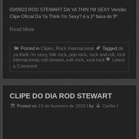
03/09/23 ROD STEWART DA YA THIN I’M SEXY Versão:
Clipe Oficial Da Ya Think I’m Sexy? é a 1ª faixa do 9º
Read More
Posted in
Clipes
,
Rock Internacional
Tagged
da
ya think i'm sexy
,
folk rock
,
pop rock
,
rock and roll
,
rock
internacional
,
rod stewart
,
soft rock
,
soul rock
Leave
on
a Comment
CLIPE
DO
DIA
ROD
STEWART
CLIPE DO DIA ROD STEWART
Posted on
13 de fevereiro de 2023
/
by
Carlão
/