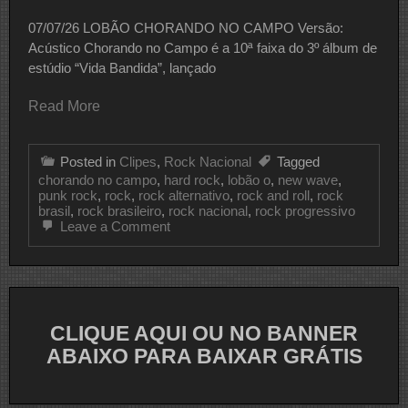
07/07/26 LOBÃO CHORANDO NO CAMPO Versão:
Acústico Chorando no Campo é a 10ª faixa do 3º álbum de
estúdio “Vida Bandida”, lançado
Read More
Posted in
Clipes
,
Rock Nacional
Tagged
chorando no campo
,
hard rock
,
lobão o
,
new wave
,
punk rock
,
rock
,
rock alternativo
,
rock and roll
,
rock
brasil
,
rock brasileiro
,
rock nacional
,
rock progressivo
on
Leave a Comment
CLIPE
DO
DIA
LOBÃO
CLIQUE AQUI OU NO BANNER
ABAIXO PARA BAIXAR GRÁTIS