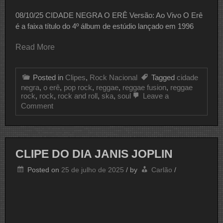
08/10/25 CIDADE NEGRA O ERÊ Versão: Ao Vivo O Erê
é a faixa título do 4º álbum de estúdio lançado em 1996
Read More
Posted in
Clipes
,
Rock Nacional
Tagged
cidade
negra
,
o erê
,
pop rock
,
reggae
,
reggae fusion
,
reggae
rock
,
rock
,
rock and roll
,
ska
,
soul
Leave a
on
Comment
CLIPE
DO
DIA
CIDADE
NEGRA
CLIPE DO DIA JANIS JOPLIN
Posted on
25 de julho de 2025
/
by
Carlão
/