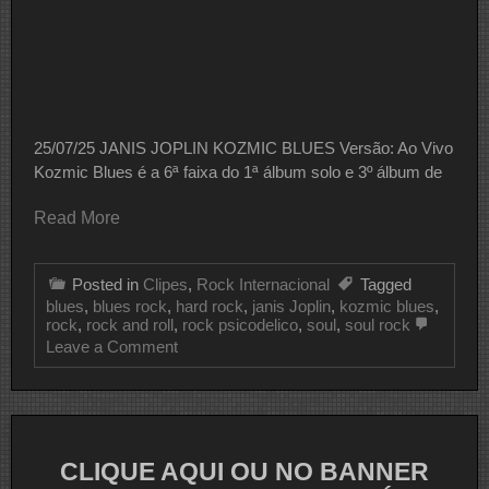
25/07/25 JANIS JOPLIN KOZMIC BLUES Versão: Ao Vivo
Kozmic Blues é a 6ª faixa do 1ª álbum solo e 3º álbum de
Read More
Posted in
Clipes
,
Rock Internacional
Tagged
blues
,
blues rock
,
hard rock
,
janis Joplin
,
kozmic blues
,
rock
,
rock and roll
,
rock psicodelico
,
soul
,
soul rock
on
Leave a Comment
CLIPE
DO
DIA
JANIS
JOPLIN
CLIQUE AQUI OU NO BANNER