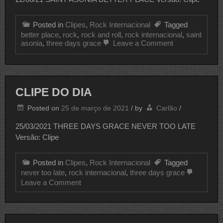
Posted in
Clipes
,
Rock Internacional
Tagged
better place
,
rock
,
rock and roll
,
rock internacional
,
saint
on
asonia
,
three days grace
Leave a Comment
CLIPE
DO
DIA
CLIPE DO DIA
Posted on
25 de março de 2021
/
by
Carlão
/
25/03/2021 THREE DAYS GRACE NEVER TOO LATE
Versão: Clipe
Posted in
Clipes
,
Rock Internacional
Tagged
never too late
,
rock internacional
,
three days grace
on
Leave a Comment
CLIPE
DO
DIA