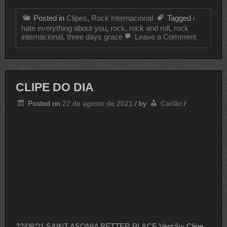
Posted in
Clipes
,
Rock Internacional
Tagged
i
hate everything about you
,
rock
,
rock and roll
,
rock
on
internacional
,
three days grace
Leave a Comment
CLIPE
DO
DIA
THREE
DAYS
CLIPE DO DIA
GRACE
Posted on
22 de agosto de 2021
/
by
Carlão
/
22/08/21 SAINT ASONIA BETTER PLACE Versão: Clipe