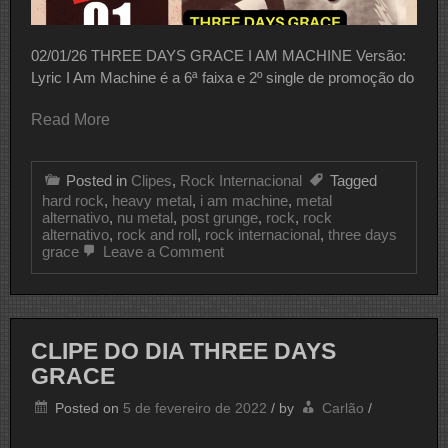
02/01/26 THREE DAYS GRACE I AM MACHINE Versão:
Lyric I Am Machine é a 6ª faixa e 2º single de promoção do
Read More
Posted in
Clipes
,
Rock Internacional
Tagged
hard rock
,
heavy metal
,
i am machine
,
metal
alternativo
,
nu metal
,
post grunge
,
rock
,
rock
alternativo
,
rock and roll
,
rock internacional
,
three days
on
grace
Leave a Comment
CLIPE
DO
DIA
THREE
DAYS
CLIPE DO DIA THREE DAYS
GRACE
GRACE
Posted on
5 de fevereiro de 2022
/
by
Carlão
/