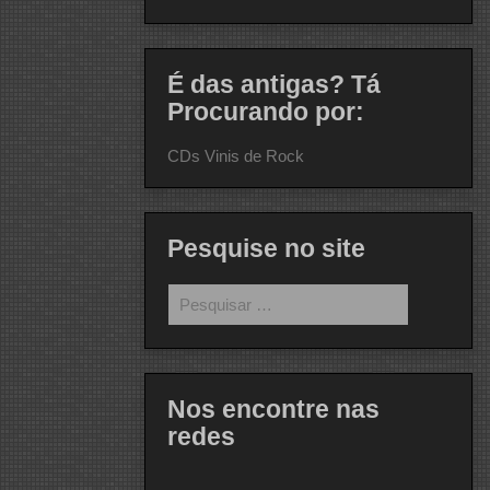
É das antigas? Tá
Procurando por:
CDs Vinis de Rock
Pesquise no site
Pesquisar
por:
Nos encontre nas
redes