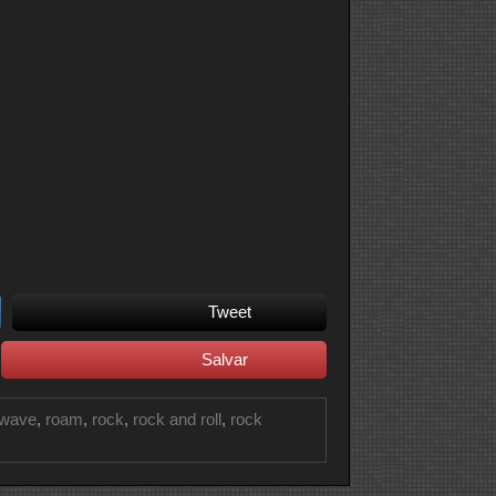
Tweet
Salvar
wave
,
roam
,
rock
,
rock and roll
,
rock