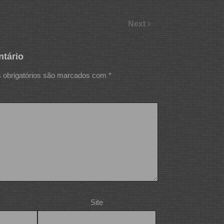
Next
tário
obrigatórios são marcados com
*
Site