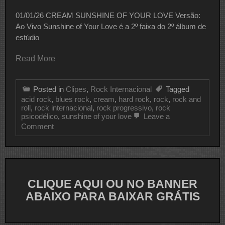
01/01/26 CREAM SUNSHINE OF YOUR LOVE Versão:
Ao Vivo Sunshine of Your Love é a 2º faixa do 2º álbum de
estúdio
Read More
Posted in
Clipes
,
Rock Internacional
Tagged
acid rock
,
blues rock
,
cream
,
hard rock
,
rock
,
rock and
roll
,
rock internacional
,
rock progressivo
,
rock
psicodélico
,
sunshine of your love
Leave a
on
Comment
CLIPE
DO
DIA
CREAM
CLIQUE AQUI OU NO BANNER
ABAIXO PARA BAIXAR GRÁTIS