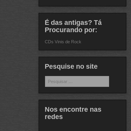
É das antigas? Tá
Procurando por:
CDs Vinis de Rock
Pesquise no site
Pesquisar
por:
Nos encontre nas
redes