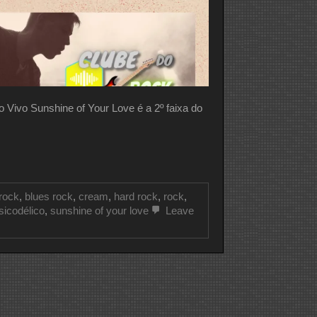
o Sunshine of Your Love é a 2º faixa do
 rock
,
blues rock
,
cream
,
hard rock
,
rock
,
sicodélico
,
sunshine of your love
Leave