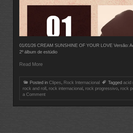
01/01/26 CREAM SUNSHINE OF YOUR LOVE Versão: Ao Viv
2º álbum de estúdio
Read More
Posted in
Clipes
,
Rock Internacional
Tagged
acid
rock and roll
,
rock internacional
,
rock progressivo
,
rock p
on
a Comment
CLIPE
DO
DIA
CREAM