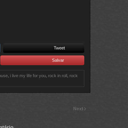
Tweet
Salvar
house
,
i live my life for you
,
rock in roll
,
rock
Next
tário